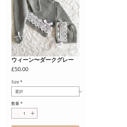
ウィーン〜ダークグレー
価
£50.00
格
Size
*
数量
*