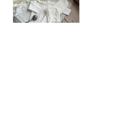
Portofino ~ in chic cream
Vincente ~ in chic cream
価格
価格
£55.00
£55.00
私たちに関しては
サイズガイド
お問い合わせ
素晴らしいフィードバック
返品と配送ポリシー