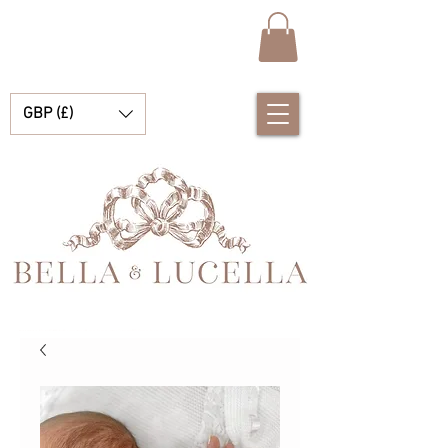
GBP (£)
Bella & Lucella は、あなたの大切な瞬間を彩る美しいスペインのベビー服、ベビー ブランケット、かわいいアクセサリーを専門とするベビー ブティックです。