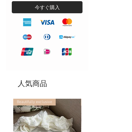
今すぐ購入
人気商品
Beautifully exclusive
Beautifully exclusive