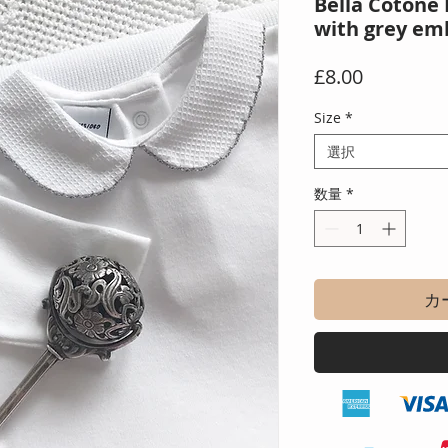
Bella Cotone 
with grey em
価
£8.00
格
Size
*
選択
数量
*
カ