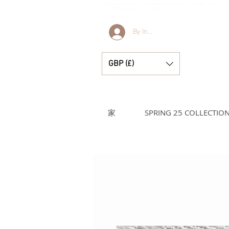
Bella & Lucella は、あなたの大切な瞬間を彩る美しいスペインのベビー服、ベビー ブ
サリーを専門とするベビー ブティックです。
By Invitation Only
GBP (£)
家
SPRING 25 COLLECTIO