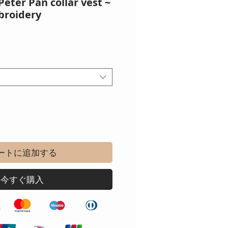
Peter Pan collar vest ~
broidery
ートに追加する
今すぐ購入